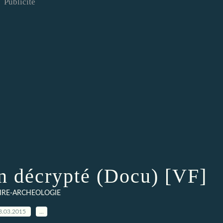
Publicité
n décrypté (Docu) [VF]
IRE-ARCHEOLOGIE
3.03.2015
…