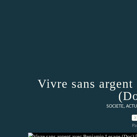
Vivre sans argen
(Do
,
SOCIETE
ACTU
3
Pa