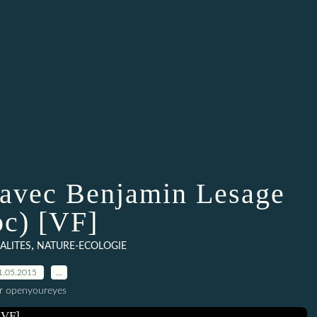
t avec Benjamin Lesage
c) [VF]
,
ALITES
NATURE-ECOLOGIE
1.05.2015
…
r openyoureyes