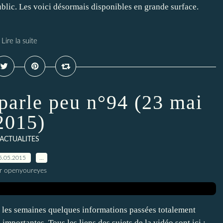
lic. Les voici désormais disponibles en grande surface.
Lire la suite
 parle peu n°94 (23 mai
2015)
ACTUALITES
5.05.2015
…
r openyoureyes
s les semaines quelques informations passées totalement
mportantes. Tous les liens des sujets de la vidéo sont ici :