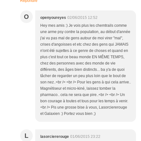
Répondre
O
openyoureyes
02/06/2015 12:52
Hey mes amis :) Je vois plus les chemtrails comme
une arme psy contre la population, au début d'année
j'ai vu pas mal de gens autour de moi virer "mal",
crises d'angoisses et etc chez des gens qui JAMAIS
n'ont été sujettes à ce genre de choses et quand en
plus c'est tout ce beau monde EN MÊME TEMPS,
chez des personnes avec des monde de vie
différents, des âges bien distincts... ba y'a de quoi
tâcher de regarder un peu plus loin que le bout de
son nez..<br /> <br /> Pour les gens à qui cela arrive..
Magnétiseur et micro-kiné, laissez tomber la
pharmaco.. cela ne sera que pire..<br /> <br /> Un
bon courage à toutes et tous pour les temps à venir.
<br /> Pis une grosse bise à vous, Lasorciererouge
et Galaxien :) Portez vous bien ;)
L
lasorciererouge
01/06/2015 23:22