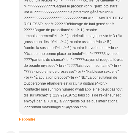
Retour d'affection*<br /> *????‍♀????Actirence clientèle*<br
/> *????????‍????Gagner le procès*<br /> *jeux loto stars*
<br /> ????‍????‍????‍???? *la protection général*<br />
????????????????????????????<br /> *LE MAITRE DE LA
RICHESSE* <br /> ???? *Déblocage de tout gens*<br />
???? *Bague de protections*<br /> 1.) *contre
lempoisonnement*<br /> 2.)portefeuille magique <br /> 3.) *la
grosse non désiré*<br /> 4.) *contre assident*<br /> 5.)
*contre la sosseneri*<br /> 6.) *contre l'envoûtement*<br />
*Occupe une bonne place au boulot*<br /> *????Savons et
????parfums de chance*<br /> *????crayon et rouge a lèvres
de beauté mystique*<br /> *????fais revenir son aimé*<br />
*????‍♀probleme de grossesse*<br /> *Faiblesse sexuelle*
<br /> *Éjaculation précoce*<br /> *Nb:*La consultation de
tout personne étrangère est gratuit à distance*<br />
*contacter moi sur mon numéro whatsapp je ne peux pas tout
dis sur lafiche:**(+229)91919752 tous colis de l'extérieur est
envoyé par la ✈DHL, la ????poste ou les bus international
????email matremagni73@yahoo.com
Répondre