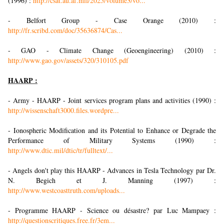
(1996) :
http://csat.au.af.mil/2025/volume3/vo...
- Belfort Group - Case Orange (2010) :
http://fr.scribd.com/doc/35636874/Cas...
- GAO - Climate Change (Geoengineering) (2010) :
http://www.gao.gov/assets/320/310105.pdf
HAARP :
- Army - HAARP - Joint services program plans and activities (1990) :
http://wissenschaft3000.files.wordpre...
- Ionospheric Modification and its Potential to Enhance or Degrade the
Performance of Military Systems (1990) :
http://www.dtic.mil/dtic/tr/fulltext/...
- Angels don't play this HAARP - Advances in Tesla Technology par Dr.
N. Begich et J. Manning (1997) :
http://www.westcoasttruth.com/uploads...
- Programme HAARP - Science ou désastre? par Luc Mampaey :
http://questionscritiques.free.fr/3em...