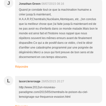
J
Jonathan Green
08/07/2015 08:16
Quand je constate tout ce que la machination humaine a
créer jusqu'à maintenant,
H.A.A.R.P,Chemtrails,Nucléaire,Atomiques, etc...j'en conclus
que la meilleur chose que j'ai faite jusqu'à maintenant est de
ne pas avoir eu d'enfants dans ce monde malade.Mais bon le
monde est ainsi fait et l'histoire nous rappel que nous
répétons souvent les mêmes erreurs avant de finalement
disparaître.Ce qui a de positif dans ce vidéo, c'est le désir
d'arrêter une catastrophe programmé par une poignée de
dégénérés.Merci a ceux qui font preuve de bon sens et de
discernement en ces temps obscures.
Répondre
L
lasorciererouge
28/05/2015 20:27
http://www.2012un-nouveau-
paradigme.com/2015/05/chemtrails-le-poison-du-ciel-
temoignage-sur-frequence-evasion.html