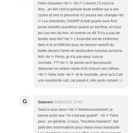
Hello Galaxien,<br /> <br /> L'avenir (?) nous le
dira....en fait c'est la galaxie toute entière qui a ses
cycles et rien ni personne n'y pourra rien changer.<br
/> Les chemtrails, HAARP et tutti quanti nous font
poser moultes questions quand au but final, en tous
les cas rien de bon, et comme on dit "Il n'y a pas de
fumée sans feu"<br /> L'essentiel est de s'informer,
faire le tri et réfléchir pour ne devenir ramolli du
bulbe devant l'arme de destruction massive qu'est la
télé.<br /> Perso, je n'ai pas peur, suis-je
normale..???<br /> Je pense qu'il faut pouvoir
dépasser un certain stade et là chacun son rythme .
<br /> Voila l'ami <br /> Je te souhaite, ainsi qu'à Cali
une excellente nuit, car parait-il, elle porte conseil ;-)
G
Galaxien
01/06/2015 22:42
Salut à vous deux !<br /> Malheureusement, je
pense aussi que "ce n'est pas gagné" .<br /> Faire
peur , en général, à nous, "moutons-humains", fait
parti des machinations pour mieux nous manipuler.