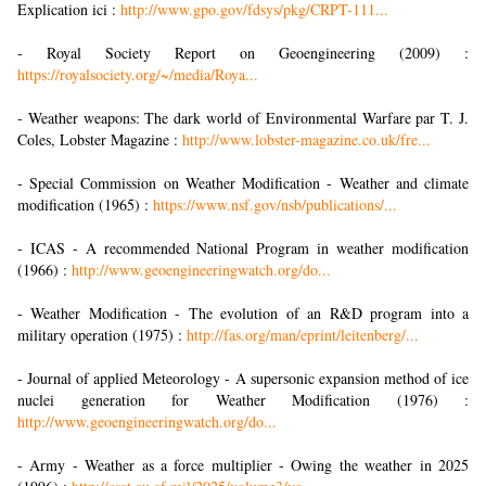
Explication ici :
http://www.gpo.gov/fdsys/pkg/CRPT-111...
- Royal Society Report on Geoengineering (2009) :
https://royalsociety.org/~/media/Roya...
- Weather weapons: The dark world of Environmental Warfare par T. J.
Coles, Lobster Magazine :
http://www.lobster-magazine.co.uk/fre...
- Special Commission on Weather Modification - Weather and climate
modification (1965) :
https://www.nsf.gov/nsb/publications/...
- ICAS - A recommended National Program in weather modification
(1966) :
http://www.geoengineeringwatch.org/do...
- Weather Modification - The evolution of an R&D program into a
military operation (1975) :
http://fas.org/man/eprint/leitenberg/...
- Journal of applied Meteorology - A supersonic expansion method of ice
nuclei generation for Weather Modification (1976) :
http://www.geoengineeringwatch.org/do...
- Army - Weather as a force multiplier - Owing the weather in 2025