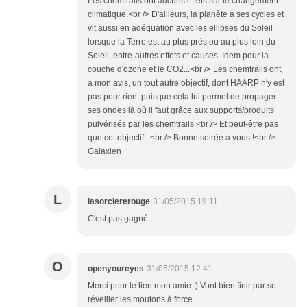
Les chemtrails ont aucuns effets sur le changement
climatique.<br /> D'ailleurs, la planète a ses cycles et
vit aussi en adéquation avec les ellipses du Soleil
lorsque la Terre est au plus près ou au plus loin du
Soleil, entre-autres effets et causes. Idem pour la
couche d'ozone et le CO2...<br /> Les chemtrails ont,
à mon avis, un tout autre objectif, dont HAARP n'y est
pas pour rien, puisque cela lui permet de propager
ses ondes là où il faut grâce aux supports/produits
pulvérisés par les chemtrails.<br /> Et peut-être pas
que cet objectif...<br /> Bonne soirée à vous !<br />
Galaxien
L
lasorciererouge
31/05/2015 19:11
C'est pas gagné....
O
openyoureyes
31/05/2015 12:41
Merci pour le lien mon amie :) Vont bien finir par se
réveiller les moutons à force..