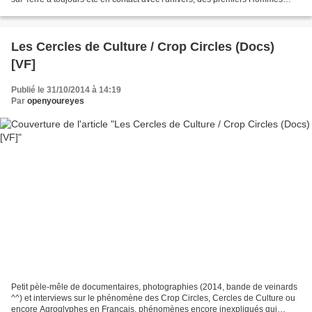
jusqu'à nous, en passant par la Grande...
Les Cercles de Culture / Crop Circles (Docs)
[VF]
Publié le 31/10/2014 à 14:19
Par
openyoureyes
Petit pèle-mêle de documentaires, photographies (2014, bande de veinards
^^) et interviews sur le phénomène des Crop Circles, Cercles de Culture ou
encore Agroglyphes en Français, phénomènes encore inexpliqués qui