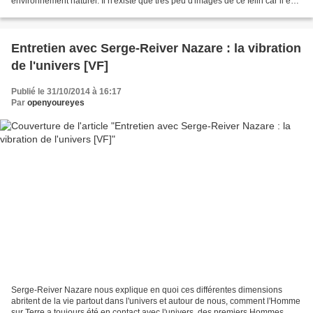
environnement naturel. Il n'existe que très peu d'images de ce félin car il est
très difficile à localiser....
Entretien avec Serge-Reiver Nazare : la vibration
de l'univers [VF]
Publié le 31/10/2014 à 16:17
Par
openyoureyes
Serge-Reiver Nazare nous explique en quoi ces différentes dimensions
abritent de la vie partout dans l'univers et autour de nous, comment l'Homme
sur Terre a toujours été en contact avec l'univers, des premiers Hommes