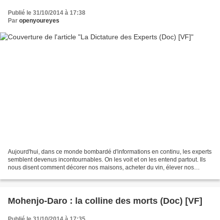
Publié le 31/10/2014 à 17:38
Par
openyoureyes
Aujourd'hui, dans ce monde bombardé d'informations en continu, les experts
semblent devenus incontournables. On les voit et on les entend partout. Ils
nous disent comment décorer nos maisons, acheter du vin, élever nos
enfants, comment manger sainement,...
Mohenjo-Daro : la colline des morts (Doc) [VF]
Publié le 31/10/2014 à 17:35