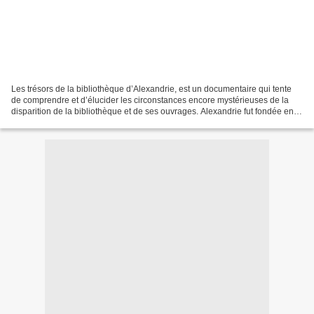
Les trésors de la bibliothèque d’Alexandrie, est un documentaire qui tente
de comprendre et d’élucider les circonstances encore mystérieuses de la
disparition de la bibliothèque et de ses ouvrages. Alexandrie fut fondée en
332-331 av. J.-C., par Alexandre...