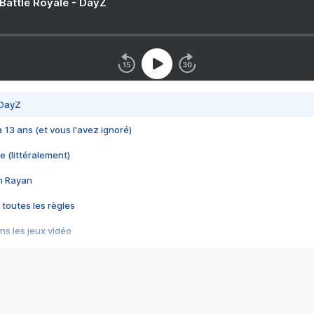
 Battle Royale - DayZ
 DayZ
 a 13 ans (et vous l'avez ignoré)
e (littéralement)
im Rayan
 toutes les règles
s les jeux vidéo
us choquant de Rockstar ? - Le scandale BULLY
e plus moche de Steam
du RÊVE tourne au CAUCHEMAR