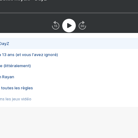
 DayZ
 a 13 ans (et vous l'avez ignoré)
e (littéralement)
im Rayan
 toutes les règles
s les jeux vidéo
us choquant de Rockstar ? - Le scandale BULLY
e plus moche de Steam
du RÊVE tourne au CAUCHEMAR