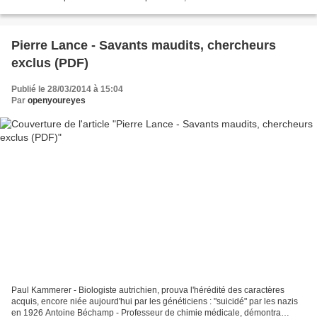
exemple à suivre. Lorsqu'elle n'avait que...
Pierre Lance - Savants maudits, chercheurs
exclus (PDF)
Publié le 28/03/2014 à 15:04
Par
openyoureyes
Paul Kammerer - Biologiste autrichien, prouva l'hérédité des caractères
acquis, encore niée aujourd'hui par les généticiens : "suicidé" par les nazis
en 1926 Antoine Béchamp - Professeur de chimie médicale, démontra