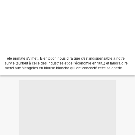
Télé primate s'y met.. Bientôt on nous dira que c'est indispensable à notre
survie (surtout à celle des industries et de l'économie en fait..) et faudra dire
merci aux Mengeles en blouse blanche qui ont concocté cette saloperie
qu'on nous lâche sur la...