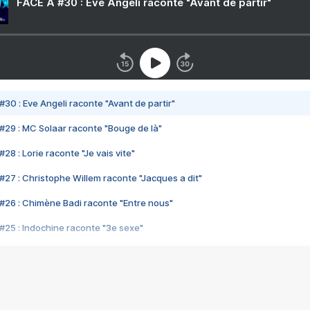
FACE A #30 : Eve Angeli raconte "Avant de partir"
#30 : Eve Angeli raconte "Avant de partir"
#29 : MC Solaar raconte "Bouge de là"
28 : Lorie raconte "Je vais vite"
#27 : Christophe Willem raconte "Jacques a dit"
#26 : Chimène Badi raconte "Entre nous"
#25 : Indochine raconte "3e sexe"
#24 : Zaho raconte "C'est chelou"
#23 : Patrick Bruel raconte "Au café des délices"
#22 : Kyo raconte "Le chemin"