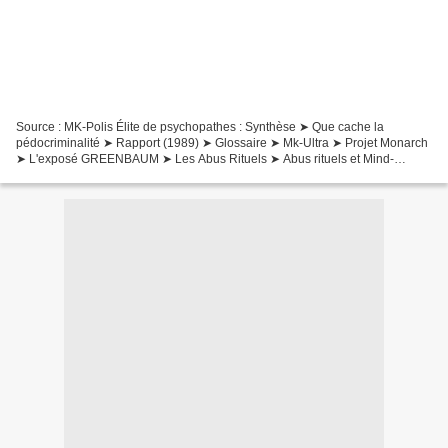
Source : MK-Polis Élite de psychopathes : Synthèse ➤ Que cache la
pédocriminalité ➤ Rapport (1989) ➤ Glossaire ➤ Mk-Ultra ➤ Projet Monarch
➤ L'exposé GREENBAUM ➤ Les Abus Rituels ➤ Abus rituels et Mind-
Control ➤ Les ravages de l'abus sexuel ➤ Psychodynamique...