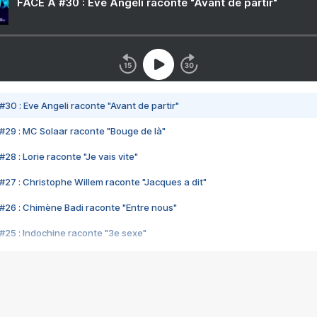
FACE A #30 : Eve Angeli raconte "Avant de partir"
#30 : Eve Angeli raconte "Avant de partir"
#29 : MC Solaar raconte "Bouge de là"
28 : Lorie raconte "Je vais vite"
#27 : Christophe Willem raconte "Jacques a dit"
#26 : Chimène Badi raconte "Entre nous"
#25 : Indochine raconte "3e sexe"
#24 : Zaho raconte "C'est chelou"
#23 : Patrick Bruel raconte "Au café des délices"
#22 : Kyo raconte "Le chemin"