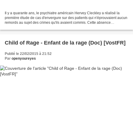
Il y a quarante ans, le psychiatre américain Hervey Cleckley a réalisé la
première étude de cas d'envergure sur des patients qui n'éprouvaient aucun
remords au sujet des crimes qu'ils avaient commis. Cette absence
d'empathie est-elle innée ou acquise...
Child of Rage - Enfant de la rage (Doc) [VostFR]
Publié le 22/02/2015 à 21:52
Par
openyoureyes