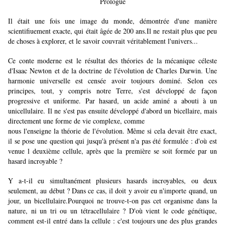
Prologue
Il était une fois une image du monde, démontrée d'une manière
scientifiuement exacte, qui était âgée de 200 ans.Il ne restait plus que peu
de choses à explorer, et le savoir couvrait véritablement l'univers...
Ce conte moderne est le résultat des théories de la mécanique céleste
d'Isaac Newton et de la doctrine de l'évolution de Charles Darwin. Une
harmonie universelle est censée avoir toujours dominé. Selon ces
principes, tout, y compris notre Terre, s'est développé de façon
progressive et uniforme. Par hasard, un acide aminé a abouti à un
unicellulaire. Il ne s'est pas ensuite développé d'abord un bicellaire, mais
directement une forme de vie complexe, comme
nous l'enseigne la théorie de l'évolution. Même si cela devait être exact,
il se pose une question qui jusqu'à présent n'a pas été formulée : d'où est
venue l deuxième cellule, après que la première se soit formée par un
hasard incroyable ?
Y a-t-il eu simultanément plusieurs hasards incroyables, ou deux
seulement, au début ? Dans ce cas, il doit y avoir eu n'importe quand, un
jour, un bicellulaire.Pourquoi ne trouve-t-on pas cet organisme dans la
nature, ni un tri ou un tétracellulaire ? D'où vient le code génétique,
comment est-il entré dans la cellule : c'est toujours une des plus grandes