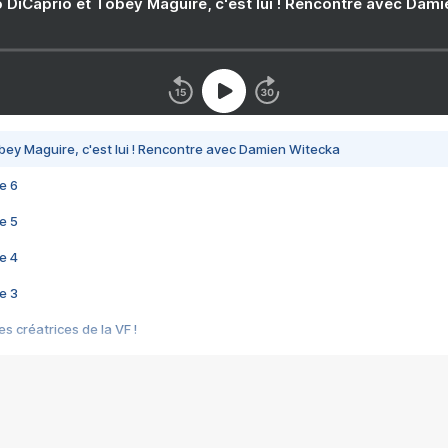
 DiCaprio et Tobey Maguire, c'est lui ! Rencontre avec Dam
bey Maguire, c'est lui ! Rencontre avec Damien Witecka
e 6
e 5
e 4
e 3
s créatrices de la VF !
e 2
e 1
e Mektoub My Love arrive enfin ! Rencontre avec Shaïn Boumedine et Sal