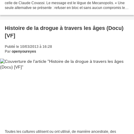
celle de Claude Covassi. Le message est le lègue de Mecanopolis. « Une
seule alternative se présente : refuser en bloc et sans aucun compromis les
impératifs moraux de ce ‘nouvel’...
Histoire de la drogue à travers les âges (Docu)
[VF]
Publié le 10/03/2013 à 16:28
Par
openyoureyes
Toutes les cultures utilisent ou ont utilisé, de manière ancestrale, des