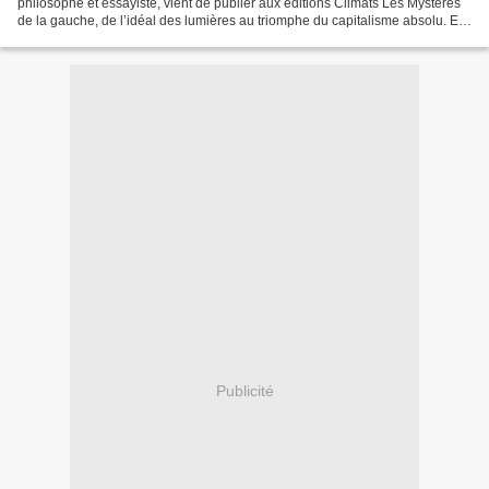
philosophe et essayiste, vient de publier aux éditions Climats Les Mystères
de la gauche, de l’idéal des lumières au triomphe du capitalisme absolu. Et
Janette Habel, maître de conférences...
Publicité