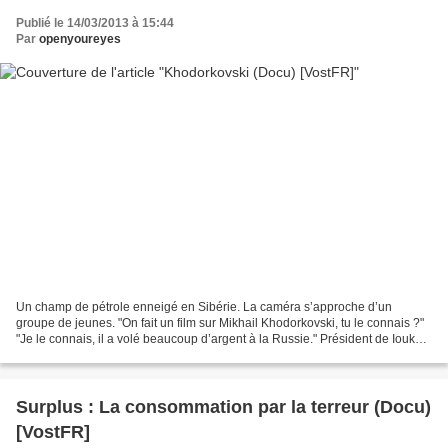
Publié le 14/03/2013 à 15:44
Par
openyoureyes
Un champ de pétrole enneigé en Sibérie. La caméra s’approche d’un
groupe de jeunes. "On fait un film sur Mikhail Khodorkovski, tu le connais ?"
"Je le connais, il a volé beaucoup d’argent à la Russie." Président de Ioukos,
la plus grande compagnie pétrolière...
Surplus : La consommation par la terreur (Docu)
[VostFR]