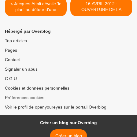
< Jacques Attali dévoile 'le
16 AVRIL 2012 :
plan' au détour d'une
OUVERTURE DE LA
phrase. (Vidéo, MUST to
SPECULATION SUR LA
see !)
DETTE FRANCAISE !! [ITW
VF] >
Hébergé par Overblog
Top articles
Pages
Contact
Signaler un abus
C.G.U.
Cookies et données personnelles
Préférences cookies
Voir le profil de openyoureyes sur le portail Overblog
Créer un blog sur Overblog
Créer un blog