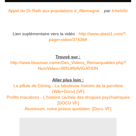
Appel du Dr Rath aux populations d_Allemagne...
par
tchels0o
Lien suplémentaire vers la vidéo :
http://www.ubest1.com/?
page=video/37436#
Trouvé sur :
http://www.blueman.name/Des_Videos_Remarquables.php?
NumVideo=3891#NAVIGATION
Aller plus loin :
La pillule de Göring - La fabuleuse histoire de la pervitine
(Wiki+Docu) [VF]
Profits macabres - L'histoire cachée des drogues psychiatriques
[DOCU VF]
Aluminium, notre poison quotidien. [Docu VF]