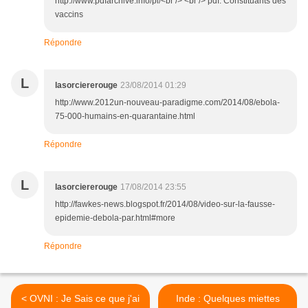
http://www.pdfarchive.info/pi/<br /> <br /> pdf: Constituants des
vaccins
Répondre
L
lasorciererouge
23/08/2014 01:29
http://www.2012un-nouveau-paradigme.com/2014/08/ebola-
75-000-humains-en-quarantaine.html
Répondre
L
lasorciererouge
17/08/2014 23:55
http://fawkes-news.blogspot.fr/2014/08/video-sur-la-fausse-
epidemie-debola-par.html#more
Répondre
< OVNI : Je Sais ce que j'ai
Inde : Quelques miettes