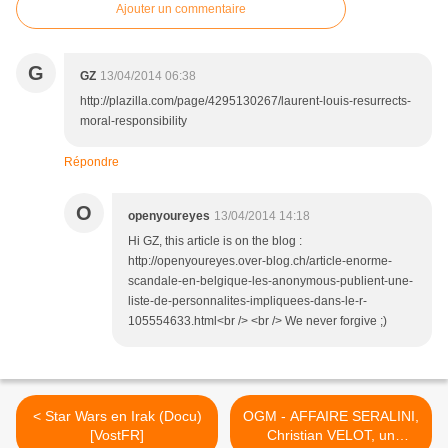
Ajouter un commentaire
G
GZ
13/04/2014 06:38
http://plazilla.com/page/4295130267/laurent-louis-resurrects-
moral-responsibility
Répondre
O
openyoureyes
13/04/2014 14:18
Hi GZ, this article is on the blog :
http://openyoureyes.over-blog.ch/article-enorme-
scandale-en-belgique-les-anonymous-publient-une-
liste-de-personnalites-impliquees-dans-le-r-
105554633.html<br /> <br /> We never forgive ;)
< Star Wars en Irak (Docu)
OGM - AFFAIRE SERALINI,
[VostFR]
Christian VELOT, un