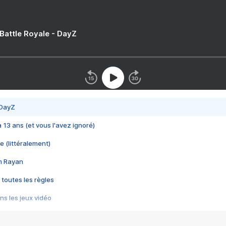
 Battle Royale - DayZ
 DayZ
 a 13 ans (et vous l'avez ignoré)
e (littéralement)
im Rayan
 toutes les règles
s les jeux vidéo
us choquant de Rockstar ? - Le scandale BULLY