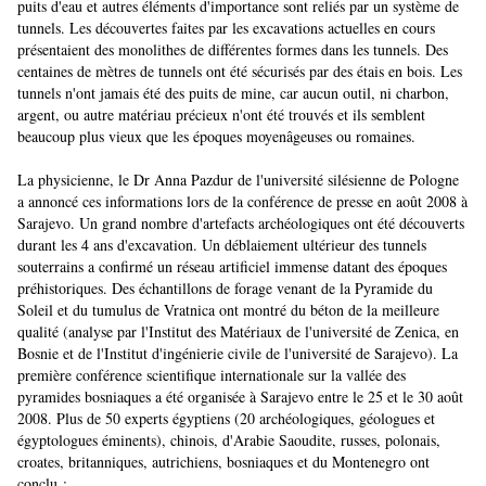
puits d'eau et autres éléments d'importance sont reliés par un système de
tunnels. Les découvertes faites par les excavations actuelles en cours
présentaient des monolithes de différentes formes dans les tunnels. Des
centaines de mètres de tunnels ont été sécurisés par des étais en bois. Les
tunnels n'ont jamais été des puits de mine, car aucun outil, ni charbon,
argent, ou autre matériau précieux n'ont été trouvés et ils semblent
beaucoup plus vieux que les époques moyenâgeuses ou romaines.
La physicienne, le Dr Anna Pazdur de l'université silésienne de Pologne
a annoncé ces informations lors de la conférence de presse en août 2008 à
Sarajevo. Un grand nombre d'artefacts archéologiques ont été découverts
durant les 4 ans d'excavation. Un déblaiement ultérieur des tunnels
souterrains a confirmé un réseau artificiel immense datant des époques
préhistoriques. Des échantillons de forage venant de la Pyramide du
Soleil et du tumulus de Vratnica ont montré du béton de la meilleure
qualité (analyse par l'Institut des Matériaux de l'université de Zenica, en
Bosnie et de l'Institut d'ingénierie civile de l'université de Sarajevo). La
première conférence scientifique internationale sur la vallée des
pyramides bosniaques a été organisée à Sarajevo entre le 25 et le 30 août
2008. Plus de 50 experts égyptiens (20 archéologiques, géologues et
égyptologues éminents), chinois, d'Arabie Saoudite, russes, polonais,
croates, britanniques, autrichiens, bosniaques et du Montenegro ont
conclu :