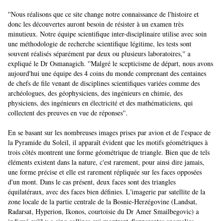
''Nous réalisons que ce site change notre connaissance de l'histoire et
donc les découvertes auront besoin de résister à un examen très
minutieux. Notre équipe scientifique inter-disciplinaire utilise avec soin
une méthodologie de recherche scientifique légitime, les tests sont
souvent réalisés séparément par deux ou plusieurs laboratoires,'' a
expliqué le Dr Osmanagich. ''Malgré le scepticisme de départ, nous avons
aujourd'hui une équipe des 4 coins du monde comprenant des centaines
de chefs de file venant de disciplines scientifiques variées comme des
archéologues, des géophysiciens, des ingénieurs en chimie, des
physiciens, des ingénieurs en électricité et des mathématiciens, qui
collectent des preuves en vue de réponses''.
En se basant sur les nombreuses images prises par avion et de l'espace de
la Pyramide du Soleil, il apparaît évident que les motifs géométriques à
trois côtés montrent une forme géométrique de triangle. Bien que de tels
éléments existent dans la nature, c'est rarement, pour ainsi dire jamais,
une forme précise et elle est rarement répliquée sur les faces opposées
d'un mont. Dans le cas présent, deux faces sont des triangles
équilatéraux, avec des faces bien définies. L'imagerie par satellite de la
zone locale de la partie centrale de la Bosnie-Herzégovine (Landsat,
Radarsat, Hyperion, Ikonos, courtoisie du Dr Amer Smailbegovic) a