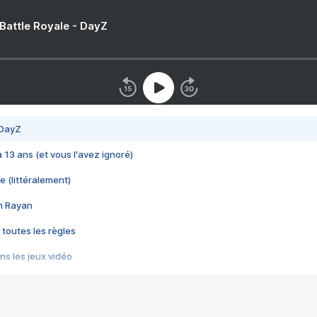
 Battle Royale - DayZ
 DayZ
 a 13 ans (et vous l'avez ignoré)
e (littéralement)
im Rayan
 toutes les règles
s les jeux vidéo
us choquant de Rockstar ? - Le scandale BULLY
e plus moche de Steam