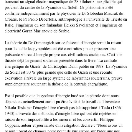
transmet un signal électro-magnétique de 28 kilohertz inexplicable qui
provient du centre de la Pyramide du Soleil. Ce phénomène a été
confirmé indépendamment par le physicien le Dr Slobodan Mizdrak de
Croatie, le Pr Paolo Debertolis, anthropologue à l'université de Trieste en
Italie, l'ingénieur du son finlandais Heikki Savolainen et l'ingénieur en
électricité Goran Marjanovic de Serbie.
La théorie du Dr Osmanagich sur ce faisceau d'énergie serait la raison
pour laquelle les pyramides ont été construites ; pour procurer une
puissante source d'énergie propre aux civilisations anciennes. C'est une
théorie déjà largement soutenue présentée dans le livre ''La centrale
énergétique de Gizeh'' de Christopher Dunn publié en 1998. La Pyramide
du Soleil est 30 % plus grande que celle de Gizeh et une récente
excavation a révélé un large système de labyrinthes souterrains, preuve
supplémentaire soutenant la théorie de la centrale énergétique.
Est-il possible que le système d'énergie basé sur le pétrole dont nous
dépendons actuellement aurait pu être évité si le travail de l'inventeur
Nikola Tesla sur l'énergie libre n'avait pas été supprimé ? Tesla (1856-
1943) a breveté des méthodes d'énergie libre qui ont été rejetées en
raison de son impossibilité à les mesurer et les convertir. Philippe
Coppens, auteur et journaliste d'investigation déclare : ''Nous avons un
besoin urgent de changer notre point de vue erroné sur l'idée que nos