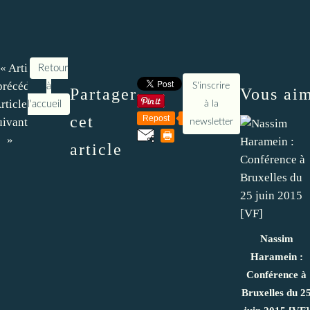
« Article
Retour
précédent
à
S'inscrire
Partager
Vous aim
rticle
l'accueil
à la
cet
Repost
0
uivant
newsletter
»
article
Nassim
Haramein :
Conférence à
Bruxelles du 2