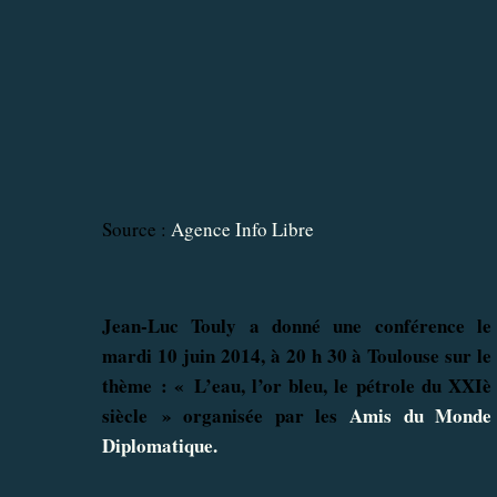
Source :
Agence Info Libre
Jean-Luc Touly a donné une conférence le
mardi 10 juin 2014, à 20 h 30 à Toulouse sur le
thème : « L’eau, l’or bleu, le pétrole du XXIè
siècle » organisée par les
Amis du Monde
Diplomatique
.