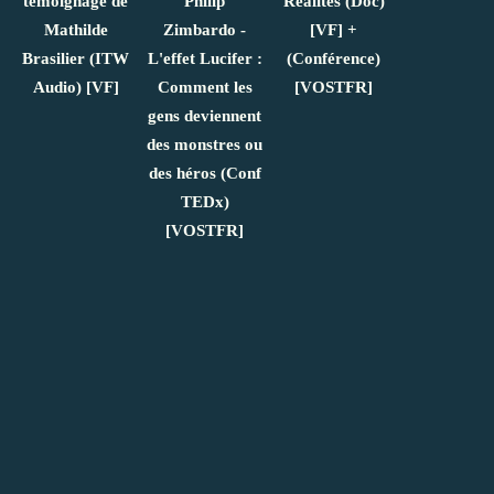
témoignage de
Philip
Réalités (Doc)
Mathilde
Zimbardo -
[VF] +
Brasilier (ITW
L'effet Lucifer :
(Conférence)
Audio) [VF]
Comment les
[VOSTFR]
gens deviennent
des monstres ou
des héros (Conf
TEDx)
[VOSTFR]