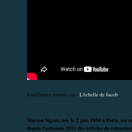
Conférence trouvée sur :
L'échelle de Jacob
Marion Sigaut, née le
2 juin 1950
à Paris, est u
depuis l'automne 2011 des articles de vulgarisat