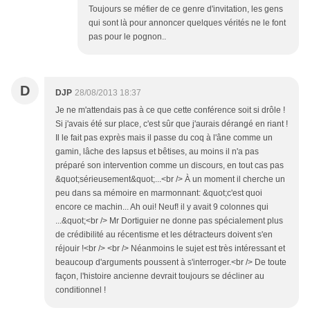
Toujours se méfier de ce genre d'invitation, les gens
qui sont là pour annoncer quelques vérités ne le font
pas pour le pognon..
D
DJP
28/08/2013 18:37
Je ne m'attendais pas à ce que cette conférence soit si drôle !
Si j'avais été sur place, c'est sûr que j'aurais dérangé en riant !
Il le fait pas exprès mais il passe du coq à l'âne comme un
gamin, lâche des lapsus et bêtises, au moins il n'a pas
préparé son intervention comme un discours, en tout cas pas
&quot;sérieusement&quot;...<br /> À un moment il cherche un
peu dans sa mémoire en marmonnant: &quot;c'est quoi
encore ce machin... Ah oui! Neuf! il y avait 9 colonnes qui
...&quot;<br /> Mr Dortiguier ne donne pas spécialement plus
de crédibilité au récentisme et les détracteurs doivent s'en
réjouir !<br /> <br /> Néanmoins le sujet est très intéressant et
beaucoup d'arguments poussent à s'interroger.<br /> De toute
façon, l'histoire ancienne devrait toujours se décliner au
conditionnel !