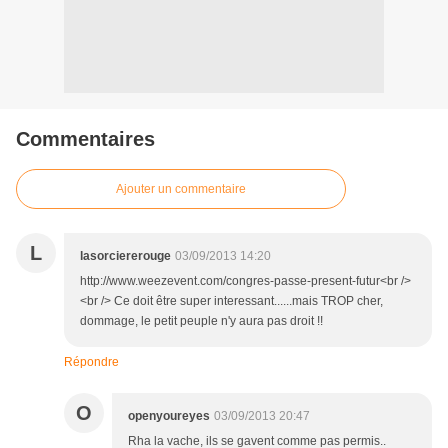
Commentaires
Ajouter un commentaire
L
lasorciererouge
03/09/2013 14:20
http://www.weezevent.com/congres-passe-present-futur<br />
<br /> Ce doit être super interessant......mais TROP cher,
dommage, le petit peuple n'y aura pas droit !!
Répondre
O
openyoureyes
03/09/2013 20:47
Rha la vache, ils se gavent comme pas permis..