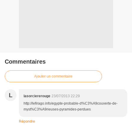
Commentaires
Ajouter un commentaire
L
lasorciererouge
23/07/2013 22:29
http://lefirago.info/egypte-probable-d%C3%A9couverte-de-
myst%C3%A9rieuses-pyramides-perdues
Répondre