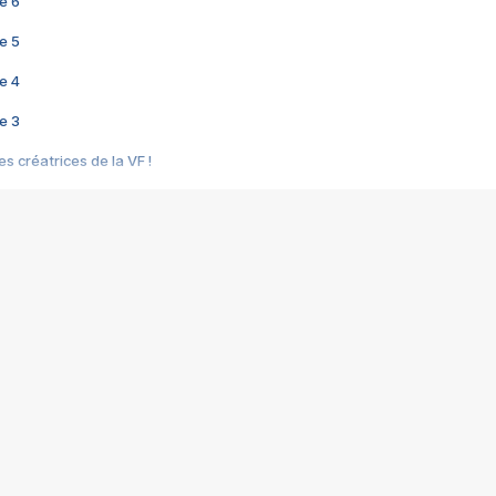
e 6
e 5
e 4
e 3
s créatrices de la VF !
e 2
e 1
e Mektoub My Love arrive enfin ! Rencontre avec Shaïn Boumedine et Sal
i : après Toni en famille
elle réalise le bouleversant Dites lui que je l'aime
ais ! Rencontre autour de Vie privée de Rebecca Zlotowski
 de Marguerite, Grave... Rencontre avec Ella Rumpf
 Les Rêveurs, un film intime sur la santé mentale