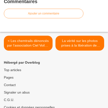
Commentaires
Ajouter un commentaire
< Les chemtrails dénoncés
La vérité sur les photos
par l’association Ciel Voilé à
prises à la libération des
la radio Fly FM - 15
camps. (Docu) [VF] >
Novembre 2012
Hébergé par Overblog
Top articles
Pages
Contact
Signaler un abus
C.G.U.
Cookies et données personnelles