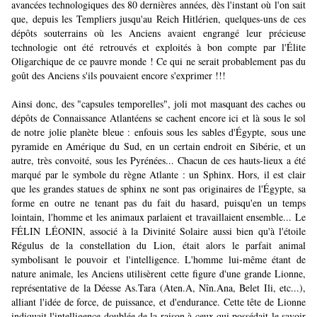
avancées technologiques des 80 dernières années, dès l'instant où l'on sait
que, depuis les Templiers jusqu'au Reich Hitlérien, quelques-uns de ces
dépôts souterrains où les Anciens avaient engrangé leur précieuse
technologie ont été retrouvés et exploités à bon compte par l'Élite
Oligarchique de ce pauvre monde ! Ce qui ne serait probablement pas du
goût des Anciens s'ils pouvaient encore s'exprimer !!!
Ainsi donc, des "capsules temporelles", joli mot masquant des caches ou
dépôts de Connaissance Atlantéens se cachent encore ici et là sous le sol
de notre jolie planète bleue : enfouis sous les sables d'Égypte, sous une
pyramide en Amérique du Sud, en un certain endroit en Sibérie, et un
autre, très convoité, sous les Pyrénées... Chacun de ces hauts-lieux a été
marqué par le symbole du règne Atlante : un Sphinx. Hors, il est clair
que les grandes statues de sphinx ne sont pas originaires de l'Égypte, sa
forme en outre ne tenant pas du fait du hasard, puisqu'en un temps
lointain, l'homme et les animaux parlaient et travaillaient ensemble... Le
FÉLIN LÉONIN, associé à la Divinité Solaire aussi bien qu'à l'étoile
Régulus de la constellation du Lion, était alors le parfait animal
symbolisant le pouvoir et l'intelligence. L'homme lui-même étant de
nature animale, les Anciens utilisèrent cette figure d'une grande Lionne,
représentative de la Déesse As.Tara (Aten.A, Nîn.Ana, Belet Ili, etc...),
alliant l'idée de force, de puissance, et d'endurance. Cette tête de Lionne
indiquait l'intelligence doublée de la raison à ceux qui possédait le savoir