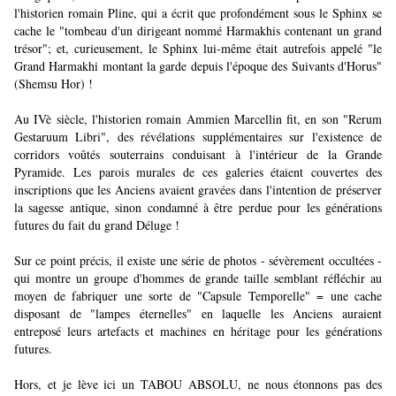
l'historien romain Pline, qui a écrit que profondément sous le Sphinx se
cache le "tombeau d'un dirigeant nommé Harmakhis contenant un grand
trésor"; et, curieusement, le Sphinx lui-même était autrefois appelé "le
Grand Harmakhi montant la garde depuis l'époque des Suivants d'Horus"
(Shemsu Hor) !
Au IVè siècle, l'historien romain Ammien Marcellin fit, en son "Rerum
Gestaruum Libri", des révélations supplémentaires sur l'existence de
corridors voûtés souterrains conduisant à l'intérieur de la Grande
Pyramide. Les parois murales de ces galeries étaient couvertes des
inscriptions que les Anciens avaient gravées dans l'intention de préserver
la sagesse antique, sinon condamné à être perdue pour les générations
futures du fait du grand Déluge !
Sur ce point précis, il existe une série de photos - sévèrement occultées -
qui montre un groupe d'hommes de grande taille semblant réfléchir au
moyen de fabriquer une sorte de "Capsule Temporelle" = une cache
disposant de "lampes éternelles" en laquelle les Anciens auraient
entreposé leurs artefacts et machines en héritage pour les générations
futures.
Hors, et je lève ici un TABOU ABSOLU, ne nous étonnons pas des