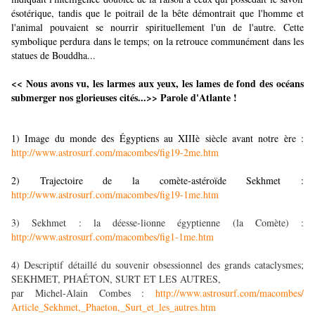
ésotérique, tandis que le poitrail de la bête démontrait que l'homme et
l'animal pouvaient se nourrir spirituellement l'un de l'autre. Cette
symbolique perdura dans le temps; on la retrouce communément dans les
statues de Bouddha...
<< Nous avons vu, les larmes aux yeux, les lames de fond des océans
submerger nos glorieuses cités...>> Parole d'Atlante !
1) Image du monde des Égyptiens au XIIIè siècle avant notre ère :
http://www.astrosurf.com/
macombes/fig19-2me.htm
2) Trajectoire de la comète-astéroïde Sekhmet :
http://www.astrosurf.com/
macombes/fig19-1me.htm
3) Sekhmet : la déesse-lionne égyptienne (la Comète) :
http://www.astrosurf.com/
macombes/fig1-1me.htm
4) Descriptif détaillé du souvenir obsessionnel des grands cataclysmes;
SEKHMET, PHAÉTON, SURT ET LES AUTRES,
par Michel-Alain Combes :
http://www.astrosurf.com/
macombes/
Article_Sekhmet,_Phaeton,_S
urt_et_les_autres.htm