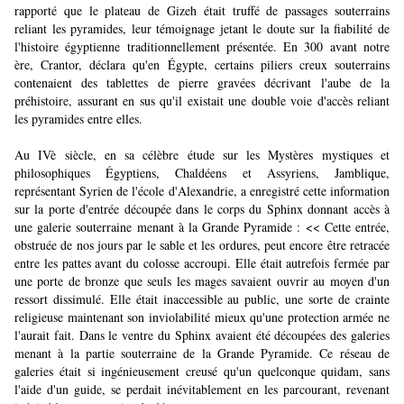
rapporté que le plateau de Gizeh était truffé de passages souterrains
reliant les pyramides, leur témoignage jetant le doute sur la fiabilité de
l'histoire égyptienne traditionnellement présentée. En 300 avant notre
ère, Crantor, déclara qu'en Égypte, certains piliers creux souterrains
contenaient des tablettes de pierre gravées décrivant l'aube de la
préhistoire, assurant en sus qu'il existait une double voie d'accès reliant
les pyramides entre elles.
Au IVè siècle, en sa célèbre étude sur les Mystères mystiques et
philosophiques Égyptiens, Chaldéens et Assyriens, Jamblique,
représentant Syrien de l'école d'Alexandrie, a enregistré cette information
sur la porte d'entrée découpée dans le corps du Sphinx donnant accès à
une galerie souterraine menant à la Grande Pyramide : << Cette entrée,
obstruée de nos jours par le sable et les ordures, peut encore être retracée
entre les pattes avant du colosse accroupi. Elle était autrefois fermée par
une porte de bronze que seuls les mages savaient ouvrir au moyen d'un
ressort dissimulé. Elle était inaccessible au public, une sorte de crainte
religieuse maintenant son inviolabilité mieux qu'une protection armée ne
l'aurait fait. Dans le ventre du Sphinx avaient été découpées des galeries
menant à la partie souterraine de la Grande Pyramide. Ce réseau de
galeries était si ingénieusement creusé qu'un quelconque quidam, sans
l'aide d'un guide, se perdait inévitablement en les parcourant, revenant