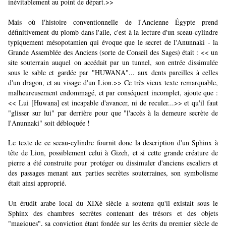
inévitablement au point de départ.>>
Mais où l'histoire conventionnelle de l'Ancienne Égypte prend
définitivement du plomb dans l'aile, c'est à la lecture d'un sceau-cylindre
typiquement mésopotamien qui évoque que le secret de l'Anunnaki - la
Grande Assemblée des Anciens (sorte de Conseil des Sages) était : << un
site souterrain auquel on accédait par un tunnel, son entrée dissimulée
sous le sable et gardée par "HUWANA"... aux dents pareilles à celles
d'un dragon, et au visage d'un Lion.>> Ce très vieux texte remarquable,
malheureusement endommagé, et par conséquent incomplet, ajoute que :
<< Lui [Huwana] est incapable d'avancer, ni de reculer...>> et qu'il faut
"glisser sur lui" par derrière pour que "l'accès à la demeure secrète de
l'Anunnaki" soit débloquée !
Le texte de ce sceau-cylindre fournit donc la description d'un Sphinx à
tête de Lion, possiblement celui à Gizeh, et si cette grande créature de
pierre a été construite pour protéger ou dissimuler d'anciens escaliers et
des passages menant aux parties secrètes souterraines, son symbolisme
était ainsi approprié.
Un érudit arabe local du XIXè siècle a soutenu qu'il existait sous le
Sphinx des chambres secrètes contenant des trésors et des objets
"magiques", sa conviction étant fondée sur les écrits du premier siècle de