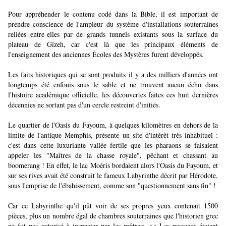
Pour appréhender le contenu codé dans la Bible, il est important de
prendre conscience de l'ampleur du système d'installations souterraines
reliées entre-elles par de grands tunnels existants sous la surface du
plateau de Gizeh, car c'est là que les principaux éléments de
l'enseignement des anciennes Écoles des Mystères furent développés.
Les faits historiques qui se sont produits il y a des milliers d'années ont
longtemps été enfouis sous le sable et ne trouvent aucun écho dans
l'histoire académique officielle, les découvertes faites ces huit dernières
décennies ne sortant pas d'un cercle restreint d'initiés.
Le quartier de l'Oasis du Fayoum, à quelques kilomètres en dehors de la
limite de l'antique Memphis, présente un site d'intérêt très inhabituel :
c'est dans cette luxuriante vallée fertile que les pharaons se faisaient
appeler les "Maîtres de la chasse royale", pêchant et chassant au
boomerang ! En effet, le lac Moéris bordaient alors l'Oasis du Fayoum, et
sur ses rives avait été construit le fameux Labyrinthe décrit par Hérodote,
sous l'emprise de l'ébahissement, comme son "questionnement sans fin" !
Car ce Labyrinthe qu'il pût voir de ses propres yeux contenait 1500
pièces, plus un nombre égal de chambres souterraines que l'historien grec
ne fut pas autorisé à inspecter par les prêtres; << Les passages étaient