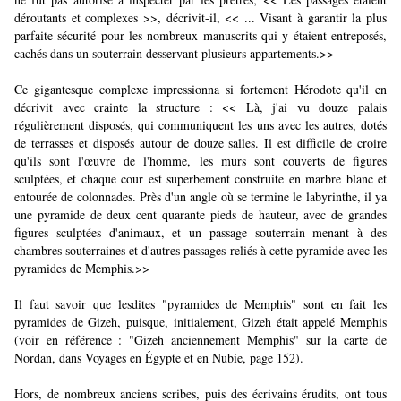
déroutants et complexes >>, décrivit-il, << ... Visant à garantir la plus
parfaite sécurité pour les nombreux manuscrits qui y étaient entreposés,
cachés dans un souterrain desservant plusieurs appartements.>>
Ce gigantesque complexe impressionna si fortement Hérodote qu'il en
décrivit avec crainte la structure : << Là, j'ai vu douze palais
régulièrement disposés, qui communiquent les uns avec les autres, dotés
de terrasses et disposés autour de douze salles. Il est difficile de croire
qu'ils sont l'œuvre de l'homme, les murs sont couverts de figures
sculptées, et chaque cour est superbement construite en marbre blanc et
entourée de colonnades. Près d'un angle où se termine le labyrinthe, il ya
une pyramide de deux cent quarante pieds de hauteur, avec de grandes
figures sculptées d'animaux, et un passage souterrain menant à des
chambres souterraines et d'autres passages reliés à cette pyramide avec les
pyramides de Memphis.>>
Il faut savoir que lesdites "pyramides de Memphis" sont en fait les
pyramides de Gizeh, puisque, initialement, Gizeh était appelé Memphis
(voir en référence : "Gizeh anciennement Memphis" sur la carte de
Nordan, dans Voyages en Égypte et en Nubie, page 152).
Hors, de nombreux anciens scribes, puis des écrivains érudits, ont tous