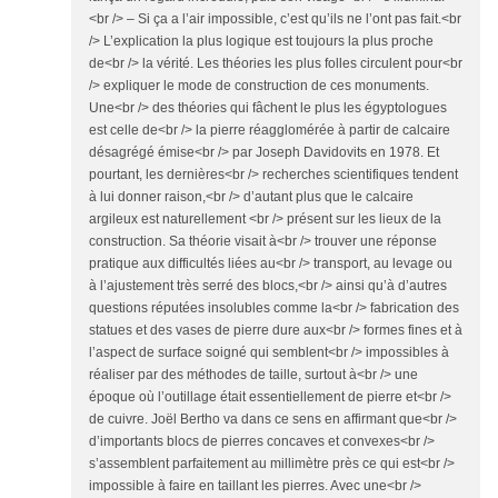
<br /> – Si ça a l’air impossible, c’est qu’ils ne l’ont pas fait.<br
/> L’explication la plus logique est toujours la plus proche
de<br /> la vérité. Les théories les plus folles circulent pour<br
/> expliquer le mode de construction de ces monuments.
Une<br /> des théories qui fâchent le plus les égyptologues
est celle de<br /> la pierre réagglomérée à partir de calcaire
désagrégé émise<br /> par Joseph Davidovits en 1978. Et
pourtant, les dernières<br /> recherches scientifiques tendent
à lui donner raison,<br /> d’autant plus que le calcaire
argileux est naturellement <br /> présent sur les lieux de la
construction. Sa théorie visait à<br /> trouver une réponse
pratique aux difficultés liées au<br /> transport, au levage ou
à l’ajustement très serré des blocs,<br /> ainsi qu’à d’autres
questions réputées insolubles comme la<br /> fabrication des
statues et des vases de pierre dure aux<br /> formes fines et à
l’aspect de surface soigné qui semblent<br /> impossibles à
réaliser par des méthodes de taille, surtout à<br /> une
époque où l’outillage était essentiellement de pierre et<br />
de cuivre. Joël Bertho va dans ce sens en affirmant que<br />
d’importants blocs de pierres concaves et convexes<br />
s’assemblent parfaitement au millimètre près ce qui est<br />
impossible à faire en taillant les pierres. Avec une<br />