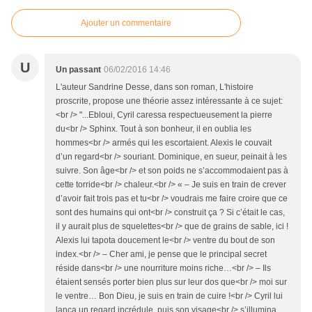
Ajouter un commentaire
U
Un passant
06/02/2016 14:46
L'auteur Sandrine Desse, dans son roman, L'histoire
proscrite, propose une théorie assez intéressante à ce sujet:
<br /> "...Ebloui, Cyril caressa respectueusement la pierre
du<br /> Sphinx. Tout à son bonheur, il en oublia les
hommes<br /> armés qui les escortaient. Alexis le couvait
d’un regard<br /> souriant. Dominique, en sueur, peinait à les
suivre. Son âge<br /> et son poids ne s’accommodaient pas à
cette torride<br /> chaleur.<br /> « – Je suis en train de crever
d’avoir fait trois pas et tu<br /> voudrais me faire croire que ce
sont des humains qui ont<br /> construit ça ? Si c’était le cas,
il y aurait plus de squelettes<br /> que de grains de sable, ici !
Alexis lui tapota doucement le<br /> ventre du bout de son
index.<br /> – Cher ami, je pense que le principal secret
réside dans<br /> une nourriture moins riche…<br /> – Ils
étaient sensés porter bien plus sur leur dos que<br /> moi sur
le ventre… Bon Dieu, je suis en train de cuire !<br /> Cyril lui
lança un regard incrédule, puis son visage<br /> s’illumina.