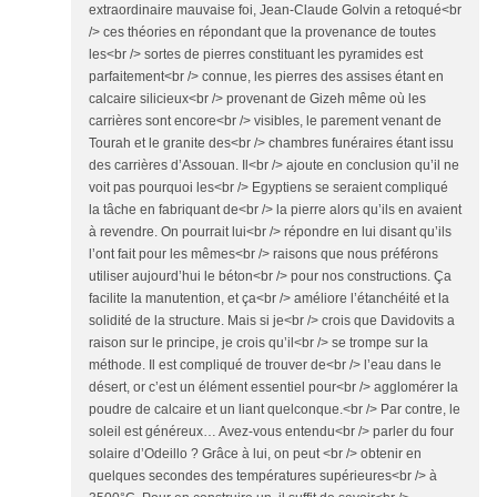
extraordinaire mauvaise foi, Jean-Claude Golvin a retoqué<br
/> ces théories en répondant que la provenance de toutes
les<br /> sortes de pierres constituant les pyramides est
parfaitement<br /> connue, les pierres des assises étant en
calcaire silicieux<br /> provenant de Gizeh même où les
carrières sont encore<br /> visibles, le parement venant de
Tourah et le granite des<br /> chambres funéraires étant issu
des carrières d’Assouan. Il<br /> ajoute en conclusion qu’il ne
voit pas pourquoi les<br /> Egyptiens se seraient compliqué
la tâche en fabriquant de<br /> la pierre alors qu’ils en avaient
à revendre. On pourrait lui<br /> répondre en lui disant qu’ils
l’ont fait pour les mêmes<br /> raisons que nous préférons
utiliser aujourd’hui le béton<br /> pour nos constructions. Ça
facilite la manutention, et ça<br /> améliore l’étanchéité et la
solidité de la structure. Mais si je<br /> crois que Davidovits a
raison sur le principe, je crois qu’il<br /> se trompe sur la
méthode. Il est compliqué de trouver de<br /> l’eau dans le
désert, or c’est un élément essentiel pour<br /> agglomérer la
poudre de calcaire et un liant quelconque.<br /> Par contre, le
soleil est généreux… Avez-vous entendu<br /> parler du four
solaire d’Odeillo ? Grâce à lui, on peut <br /> obtenir en
quelques secondes des températures supérieures<br /> à