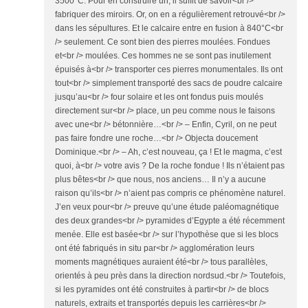
3500°C. Pour en construire un, il suffit de savoir<br />
fabriquer des miroirs. Or, on en a régulièrement retrouvé<br />
dans les sépultures. Et le calcaire entre en fusion à 840°C<br
/> seulement. Ce sont bien des pierres moulées. Fondues
et<br /> moulées. Ces hommes ne se sont pas inutilement
épuisés à<br /> transporter ces pierres monumentales. Ils ont
tout<br /> simplement transporté des sacs de poudre calcaire
jusqu’au<br /> four solaire et les ont fondus puis moulés
directement sur<br /> place, un peu comme nous le faisons
avec une<br /> bétonnière…<br /> – Enfin, Cyril, on ne peut
pas faire fondre une roche…<br /> Objecta doucement
Dominique.<br /> – Ah, c’est nouveau, ça ! Et le magma, c’est
quoi, à<br /> votre avis ? De la roche fondue ! Ils n’étaient pas
plus bêtes<br /> que nous, nos anciens… Il n’y a aucune
raison qu’ils<br /> n’aient pas compris ce phénomène naturel.
J’en veux pour<br /> preuve qu’une étude paléomagnétique
des deux grandes<br /> pyramides d’Egypte a été récemment
menée. Elle est basée<br /> sur l’hypothèse que si les blocs
ont été fabriqués in situ par<br /> agglomération leurs
moments magnétiques auraient été<br /> tous parallèles,
orientés à peu près dans la direction nordsud.<br /> Toutefois,
si les pyramides ont été construites à partir<br /> de blocs
naturels, extraits et transportés depuis les carrières<br />