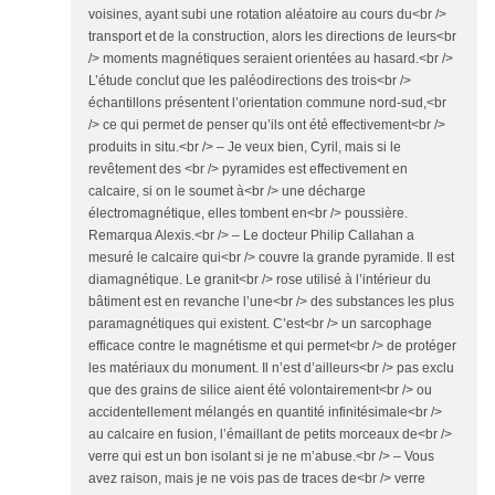
voisines, ayant subi une rotation aléatoire au cours du<br />
transport et de la construction, alors les directions de leurs<br
/> moments magnétiques seraient orientées au hasard.<br />
L’étude conclut que les paléodirections des trois<br />
échantillons présentent l’orientation commune nord-sud,<br
/> ce qui permet de penser qu’ils ont été effectivement<br />
produits in situ.<br /> – Je veux bien, Cyril, mais si le
revêtement des <br /> pyramides est effectivement en
calcaire, si on le soumet à<br /> une décharge
électromagnétique, elles tombent en<br /> poussière.
Remarqua Alexis.<br /> – Le docteur Philip Callahan a
mesuré le calcaire qui<br /> couvre la grande pyramide. Il est
diamagnétique. Le granit<br /> rose utilisé à l’intérieur du
bâtiment est en revanche l’une<br /> des substances les plus
paramagnétiques qui existent. C’est<br /> un sarcophage
efficace contre le magnétisme et qui permet<br /> de protéger
les matériaux du monument. Il n’est d’ailleurs<br /> pas exclu
que des grains de silice aient été volontairement<br /> ou
accidentellement mélangés en quantité infinitésimale<br />
au calcaire en fusion, l’émaillant de petits morceaux de<br />
verre qui est un bon isolant si je ne m’abuse.<br /> – Vous
avez raison, mais je ne vois pas de traces de<br /> verre