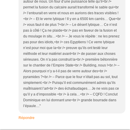
autour de nous. Un four d’une puissance telle qu’il<br />
permet la fusion du calcaire aurait transformé le sable qui<br
/> l’entourait en verre et nous en aurions des traces visibles !
<br /> – Et le verre lybique ! Il y en a 6500 km carrés… Que<br
/> vous faut-il de plus ?<br /> – Le désert lybique… Ce n’est
pas à côté ! Ça ne plaide<br /> pas en faveur de la fusion et
du moulage in situ…<br /> – Je vous le répète : ne les prenez
pas pour des idiots,<br /> ces Egyptiens ! Ce verre lybique
n’est pour moi que la<br /> preuve qu’ils ont testé leur
méthode et leur matériel avant<br /> de passer aux choses
sérieuses. On n’a pas construit la<br /> première bétonnière
sur le chantier de l’Empire State<br /> Building, nous !<br /> –
Alors pourquoi n’y a-t-il pas de verre autour des<br />
pyramides ?<br /> – Parce que le four n’était pas au sol, tout
simplement.<br /> Puisqu’il est communément admis qu’ils
maîtrisaient l’art<br /> des échafaudages… Je ne vois pas ce
qu’il y a d’impossible <br /> à cela…<br /> – CQFD ! Conclut
Dominique en lui donnant une<br /> grande bourrade dans
l’épaule...."
Répondre