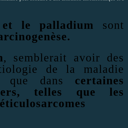
 et le palladium
sont
arcinogenèse.
m
, semblerait avoir des
tiologie de la maladie
nsi que dans
certaines
ers, telles que les
réticulosarcomes