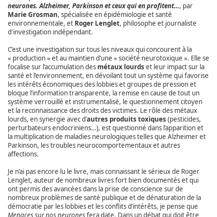
neurones. Alzheimer, Parkinson et ceux qui en profitent…
, par
Marie Grosman
, spécialisée en épidémiologie et santé
environnementale, et
Roger Lenglet
, philosophe et journaliste
d'investigation indépendant.
C’est une investigation sur tous les niveaux qui concourent à la
« production » et au maintien d’une « société neurotoxique ». Elle se
focalise sur l’accumulation des
métaux lourds
et leur impact sur la
santé et l’environnement, en dévoilant tout un système qui favorise
les intérêts économiques des lobbies et groupes de pression et
bloque l’information transparente, la remise en cause de tout un
système verrouillé et instrumentalisé, le questionnement citoyen
et la reconnaissance des droits des victimes. Le rôle des métaux
lourds, en synergie avec d’
autres produits toxiques
(pesticides,
perturbateurs endocriniens…), est questionné dans l’apparition et
la multiplication de maladies neurologiques telles que Alzheimer et
Parkinson, les troubles neurocomportementaux et autres
affections.
Je n’ai pas encore lu le livre, mais connaissant le sérieux de Roger
Lenglet, auteur de nombreux livres fort bien documentés et qui
ont permis des avancées dans la prise de conscience sur de
nombreux problèmes de santé publique et de dénaturation de la
démocratie par les lobbies et les conflits d’intérêts, je pense que
Menaces sur nos neurones
fera date. Dans un débat qui doit être