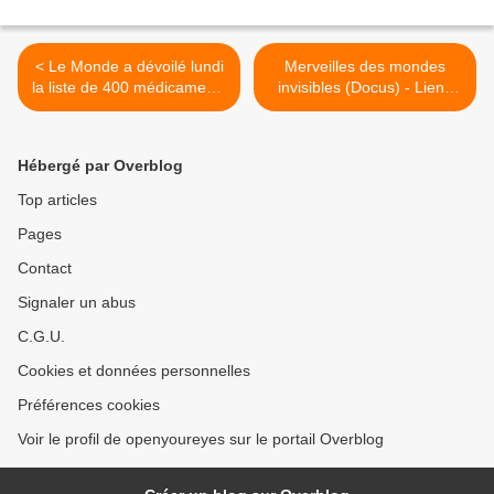
< Le Monde a dévoilé lundi
Merveilles des mondes
la liste de 400 médicaments
invisibles (Docus) - Liens
contenant du parabène.
MAJ - >
(Vidéo + Listing)
Hébergé par Overblog
Top articles
Pages
Contact
Signaler un abus
C.G.U.
Cookies et données personnelles
Préférences cookies
Voir le profil de openyoureyes sur le portail Overblog