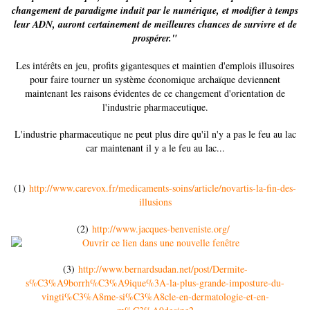
changement de paradigme induit par le numérique, et modifier à temps
leur ADN, auront certainement de meilleures chances de survivre et de
prospérer."
Les intérêts en jeu, profits gigantesques et maintien d'emplois illusoires
pour faire tourner un système économique archaïque deviennent
maintenant les raisons évidentes de ce changement d'orientation de
l'industrie pharmaceutique.
L'industrie pharmaceutique ne peut plus dire qu'il n'y a pas le feu au lac
car maintenant il y a le feu au lac...
(1)
http://www.carevox.fr/medicaments-soins/article/novartis-la-fin-des-
illusions
(2)
http://www.jacques-benveniste.org/
(3)
http://www.bernardsudan.net/post/Dermite-
s%C3%A9borrh%C3%A9ique%3A-la-plus-grande-imposture-du-
vingti%C3%A8me-si%C3%A8cle-en-dermatologie-et-en-