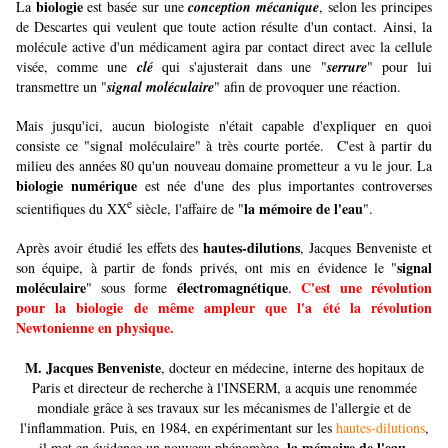
biologie
La
est basée sur une
conception mécanique
, selon les principes
de Descartes qui veulent que toute action résulte d'un contact. Ainsi, la
molécule active d'un médicament agira par contact direct avec la cellule
visée, comme une
clé
qui s'ajusterait dans une "
serrure
" pour lui
transmettre un "
signal moléculaire
" afin de provoquer une réaction.
Mais jusqu'ici, aucun biologiste n'était capable d'expliquer en quoi
consiste ce "signal moléculaire" à très courte portée. C'est à partir du
milieu des années 80 qu'un nouveau domaine prometteur a vu le jour. La
biologie numérique
est née d'une des plus importantes controverses
e
la mémoire de l'eau
scientifiques du XX
siècle, l'affaire de "
".
hautes-dilutions
Après avoir étudié les effets des
, Jacques Benveniste et
signal
son équipe, à partir de fonds privés, ont mis en évidence le "
moléculaire
électromagnétique
C'est une révolution
" sous forme
.
pour la biologie de même ampleur que l'a été la révolution
Newtonienne en physique.
M. Jacques Benveniste
, docteur en médecine, interne des hopitaux de
Paris et directeur de recherche à l'INSERM, a acquis une renommée
mondiale grâce à ses travaux sur les mécanismes de l'allergie et de
l'inflammation.
Puis, en 1984
, en expérimentant sur les
hautes-dilutions
,
la mémoire de l'eau
il met en évidence un nouveau phénomène,
.