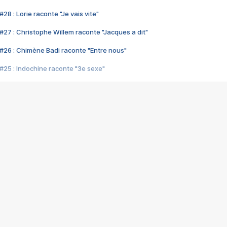
28 : Lorie raconte "Je vais vite"
#27 : Christophe Willem raconte "Jacques a dit"
#26 : Chimène Badi raconte "Entre nous"
#25 : Indochine raconte "3e sexe"
#24 : Zaho raconte "C'est chelou"
#23 : Patrick Bruel raconte "Au café des délices"
#22 : Kyo raconte "Le chemin"
#21 : Nolwenn Leroy raconte "Cassé"
#20 : Patrick Hernandez raconte "Born to be alive"
#19 : Lorie raconte "Près de moi"
#18 : Michael Jones raconte "A nos actes manqués" (avec Jean-Jacque
#17 : Khaled raconte "Aïcha"