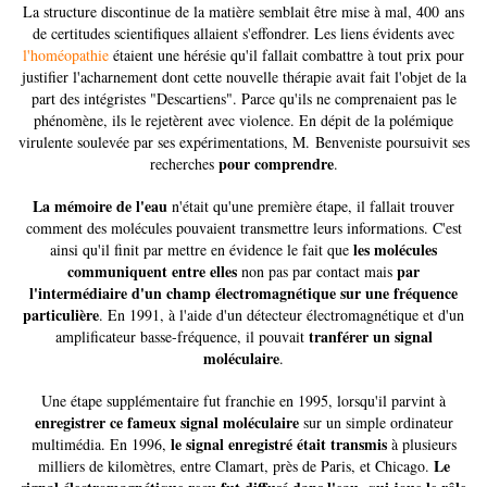
La structure discontinue de la matière semblait être mise à mal, 400 ans
de certitudes scientifiques allaient s'effondrer. Les liens évidents avec
l'homéopathie
étaient une hérésie qu'il fallait combattre à tout prix pour
justifier l'acharnement dont cette nouvelle thérapie avait fait l'objet de la
part des intégristes "Descartiens". Parce qu'ils ne comprenaient pas le
phénomène, ils le rejetèrent avec violence. En dépit de la polémique
virulente soulevée par ses expérimentations, M. Benveniste poursuivit ses
pour comprendre
recherches
.
La mémoire de l'eau
n'était qu'une première étape, il fallait trouver
comment des molécules pouvaient transmettre leurs informations.
C'est
les molécules
ainsi qu'il finit par mettre en évidence le fait que
communiquent entre elles
par
non pas par contact mais
l'intermédiaire d'un champ électromagnétique sur une fréquence
particulière
. En 1991, à l'aide d'un détecteur électromagnétique et d'un
tranférer un signal
amplificateur basse-fréquence, il pouvait
moléculaire
.
Une étape supplémentaire fut franchie en 1995, lorsqu'il parvint à
enregistrer ce fameux signal moléculaire
sur un simple ordinateur
le signal enregistré était transmis
multimédia. En 1996,
à plusieurs
Le
milliers de kilomètres, entre Clamart, près de Paris, et Chicago.