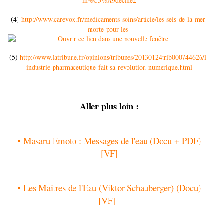
m%C3%A9decine2
(4)
http://www.carevox.fr/medicaments-soins/article/les-sels-de-la-mer-
morte-pour-les
(5)
http://www.latribune.fr/opinions/tribunes/20130124trib000744626/l-
industrie-pharmaceutique-fait-sa-revolution-numerique.html
Aller plus loin :
• Masaru Emoto : Messages de l'eau (Docu + PDF)
[VF]
• Les Maitres de l'Eau (Viktor Schauberger) (Docu)
[VF]