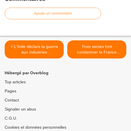
Ajouter un commentaire
< L'Inde déclare la guerre
Trois sectes font
aux industries
condamner la France
pharmaceutiques
devant la Cour européenne
des droits de l'Homme >
Hébergé par Overblog
Top articles
Pages
Contact
Signaler un abus
C.G.U.
Cookies et données personnelles