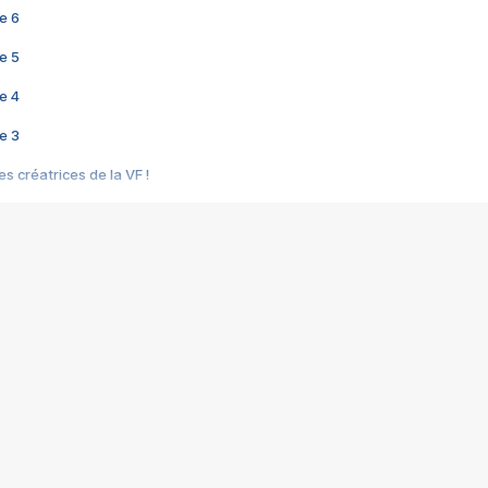
e 6
e 5
e 4
e 3
s créatrices de la VF !
e 2
e 1
e Mektoub My Love arrive enfin ! Rencontre avec Shaïn Boumedine et Sal
i : après Toni en famille
elle réalise le bouleversant Dites lui que je l'aime
ais ! Rencontre autour de Vie privée de Rebecca Zlotowski
 de Marguerite, Grave... Rencontre avec Ella Rumpf