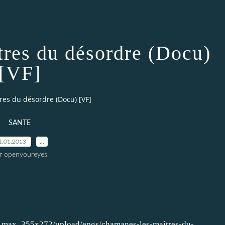
tres du désordre (Docu)
[VF]
res du désordre (Docu) [VF]
SANTE
1.01.2013
…
r openyoureyes