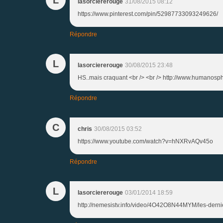
lasorciererouge
31/08/2015 08:12
https://www.pinterest.com/pin/52987733093249626/
Répondre
L
lasorciererouge
30/08/2015 23:48
HS..mais craquant <br /> <br /> http://www.humanosp
Répondre
C
chris
30/08/2015 03:52
https://www.youtube.com/watch?v=hNXRvAQv45o
Répondre
L
lasorciererouge
03/01/2014 18:59
http://nemesistv.info/video/4O42O8N44MYM/les-dernie