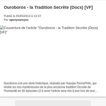
Ouroboros - la Tradition Secrète (Docs) [VF]
Publié le 05/05/2014 à 13:37
Par
openyoureyes
Ouroboros est une série historique, réalisée par l'équipe PierrePhilo, qui
révèle les lois mystérieuses de la plus ancienne tradition Occulte de
l'humanité en 30 épisodes (2 à venir l'article sera mis à jour lors de leur
sortie). Ouroboros désigne le...