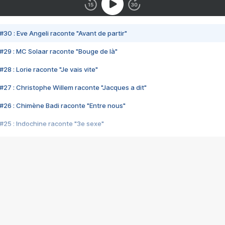
#30 : Eve Angeli raconte "Avant de partir"
#29 : MC Solaar raconte "Bouge de là"
28 : Lorie raconte "Je vais vite"
#27 : Christophe Willem raconte "Jacques a dit"
#26 : Chimène Badi raconte "Entre nous"
#25 : Indochine raconte "3e sexe"
#24 : Zaho raconte "C'est chelou"
#23 : Patrick Bruel raconte "Au café des délices"
#22 : Kyo raconte "Le chemin"
#21 : Nolwenn Leroy raconte "Cassé"
#20 : Patrick Hernandez raconte "Born to be alive"