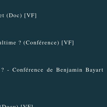
net (Doc) [VF]
ultime ? (Conférence) [VF]
 ? - Conférence de Benjamin Bayart
 (Docu) [VF]