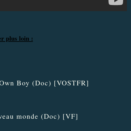
er plus loin :
s Own Boy (Doc) [VOSTFR]
uveau monde (Doc) [VF]