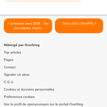
< Entretien avec BOB : "les
Sicko (Doc) [VostFR] >
journalistes s'auto-
censurent parce qu'ils n'ont
plus de couilles.." [VF]
Hébergé par Overblog
Top articles
Pages
Contact
Signaler un abus
C.G.U.
Cookies et données personnelles
Préférences cookies
Voir le profil de openyoureyes sur le portail Overblog