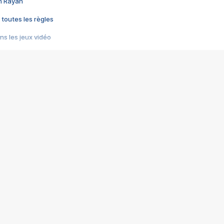
im Rayan
 toutes les règles
s les jeux vidéo
us choquant de Rockstar ? - Le scandale BULLY
e plus moche de Steam
du RÊVE tourne au CAUCHEMAR
pendant 8 heures
it… à tort
umiliés par un jeu vidéo
ire - Final Fantasy 8
ti un empire - Age of Empires
story DOFUS
tard, il crée l'un des pires jeux de tous les temps, MindsEye.