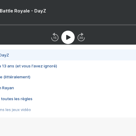
 Battle Royale - DayZ
 DayZ
 a 13 ans (et vous l'avez ignoré)
e (littéralement)
im Rayan
 toutes les règles
s les jeux vidéo
us choquant de Rockstar ? - Le scandale BULLY
e plus moche de Steam