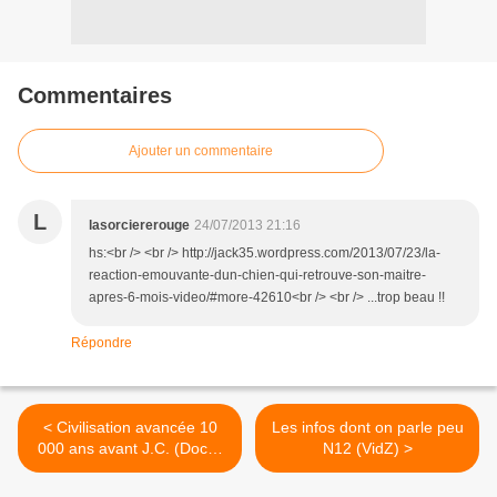
Commentaires
Ajouter un commentaire
L
lasorciererouge
24/07/2013 21:16
hs:<br /> <br /> http://jack35.wordpress.com/2013/07/23/la-
reaction-emouvante-dun-chien-qui-retrouve-son-maitre-
apres-6-mois-video/#more-42610<br /> <br /> ...trop beau !!
Répondre
< Civilisation avancée 10
Les infos dont on parle peu
000 ans avant J.C. (Docu)
N12 (VidZ) >
[VF]