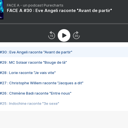
FACE A - un podcast Purecharts
FACE A #30 : Eve Angeli raconte "Avant de partir"
#30 : Eve Angeli raconte "Avant de partir"
#29 : MC Solaar raconte "Bouge de là"
28 : Lorie raconte "Je vais vite"
#27 : Christophe Willem raconte "Jacques a dit"
#26 : Chimène Badi raconte "Entre nous"
#25 : Indochine raconte "3e sexe"
#24 : Zaho raconte "C'est chelou"
#23 : Patrick Bruel raconte "Au café des délices"