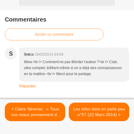
Commentaires
Ajouter un commentaire
S
Snico
24/03/2014 03:09
Wow.<br /> Comment ne pas féliciter l'auteur ?<br /> Clair,
ultra complet, édifiant même si on a déjà des connaissances
en la matière.<br /> Merci pour le partage.
Répondre
< Claire Séverac : « Tous
Les infos dont on parle peu
nos maux proviennent de
n°57 (22 Mars 2014) >
l’alliance entre les cartels
de la chimie, de l’agro-
alimentaire et de la