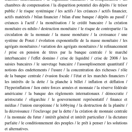
chambres de compensation / la disparition potentiel des dépôts / le trésor
public / le risque systémique / les actifs / les créances / actifs financier,
actifs matériels / bilan financier / bilan d'une banque / dépôts au passif /
créances à l'actif / la monétisation / le crédit bancaire / la création
monétaire ex-nihilo / destruction monétaire / le risque de contrepartie / la
circulation de la monnaie / la masse monétaire / la croissance / une
système de Ponzi / évolution exponentielle de la masse monétaire / les
agrégats monétaires / variation des agrégats monétaires / le refinancement
/ prise en pension de titres par la banque centrale / le marché
interbancaire / l'effet domino / crise de liquidité / crise de 2008 / les
saisies bancaires / le sauvetage bancaire / l'assouplissement quantitatif /
notions des endettements / l'usure / la concentration des richesses / rôle
de la banque centrale / évasion fiscale / l'état et les marchés financiers /
les intérêts de la dette / la planche à billet / inflation et déflation /
l'hyperinflation / lien entre forces armées et monnaie / la réserve fédérale
américaine / la banque des règlements internationaux / démocratie /
aristocratie / oligarchie / le gouvernement représentatif / finance et
médias / l'union européenne / le lobbying / la destruction de la planète /
la décroissance / l'esclavage par la dette / la création de monnaie centrale
/ la monnaie du futur / intérêt général et intérêt particulier / la dictature
parfaite / le conditionnement des peuples / le prêt à penser / les solutions
et alternatives.