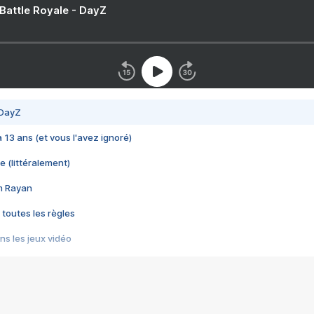
 Battle Royale - DayZ
 DayZ
 a 13 ans (et vous l'avez ignoré)
e (littéralement)
im Rayan
 toutes les règles
s les jeux vidéo
us choquant de Rockstar ? - Le scandale BULLY
e plus moche de Steam
du RÊVE tourne au CAUCHEMAR