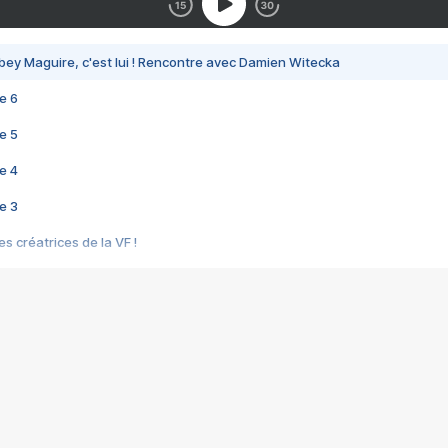
bey Maguire, c'est lui ! Rencontre avec Damien Witecka
e 6
e 5
e 4
e 3
s créatrices de la VF !
e 2
e 1
e Mektoub My Love arrive enfin ! Rencontre avec Shaïn Boumedine et Sal
i : après Toni en famille
elle réalise le bouleversant Dites lui que je l'aime