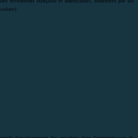
 des révolutions française et américaines, fomentées par les
icolore).
ntendu l'enseignement des mystères dans l'apprentissage de