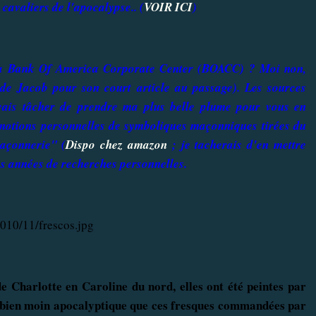
 cavaliers de l'apocalypse.. (
VOIR ICI
)
 la Bank Of America Corporate Center (BOACC) ? Moi non,
 de Jacob pour son court article au passage). Les sources
e vais tâcher de prendre ma plus belle plume pour vous en
 notions personnelles de symboliques maçonniques tirées du
maçonnerie" (
Dispo chez amazon
; je tacherais d'en mettre
ues années de recherches personnelles.
e Charlotte en Caroline du nord, elles ont été peintes par
st bien moin apocalyptique que ces fresques commandées par