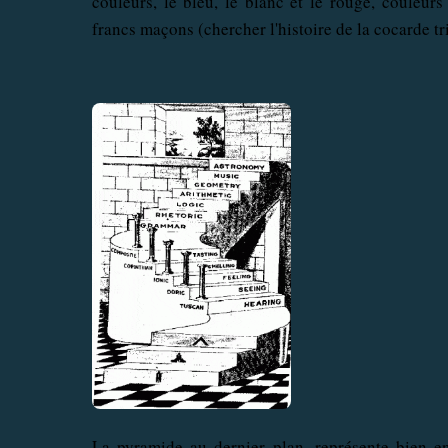
couleurs, le bleu, le blanc et le rouge, couleurs
francs maçons (chercher l'histoire de la cocarde tr
La pyramide au dernier plan, représente bien e