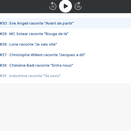
#30 : Eve Angeli raconte "Avant de partir"
#29 : MC Solaar raconte "Bouge de là"
28 : Lorie raconte "Je vais vite"
#27 : Christophe Willem raconte "Jacques a dit"
#26 : Chimène Badi raconte "Entre nous"
#25 : Indochine raconte "3e sexe"
#24 : Zaho raconte "C'est chelou"
#23 : Patrick Bruel raconte "Au café des délices"
#22 : Kyo raconte "Le chemin"
#21 : Nolwenn Leroy raconte "Cassé"
#20 : Patrick Hernandez raconte "Born to be alive"