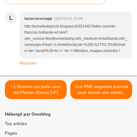
L
lasorciererouge
15/07/2014 10:48
http://echelledejacob.blogspot.fr/2014/07/lettre-ouverte-
francois-hollande-et.html?
utm_source=feedburner&amp;utm_medium=email&amp;utm_
campaign=Feed:+LchelleDeJacob+%28L%27%C3%89chell
e+de+Jacob%29<br /> <br /> Attention, images violentes !
Répondre
< L'Homme qui parle avec
Une PME angevine pourrait
les Plantes (Docu) [VF]
avoir trouvé une solution
pour dépolluer ou dessaler
l'eau sans consommer
beaucoup d'énergie... >
Hébergé par Overblog
Top articles
Pages