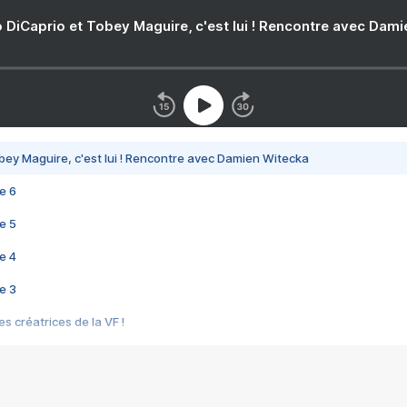
 DiCaprio et Tobey Maguire, c'est lui ! Rencontre avec Dam
bey Maguire, c'est lui ! Rencontre avec Damien Witecka
e 6
e 5
e 4
e 3
s créatrices de la VF !
e 2
e 1