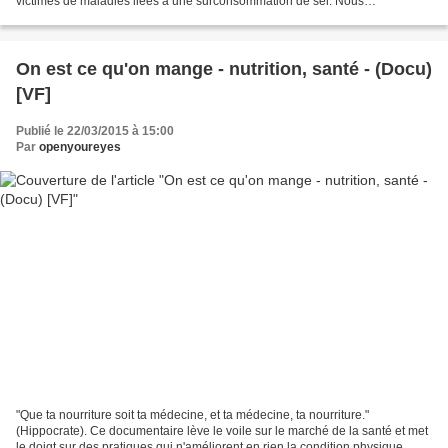
victimes de maladies liées à une surconsommation de sel. Nous
consommons actuellement trop de sel, et ce...
On est ce qu'on mange - nutrition, santé - (Docu)
[VF]
Publié le 22/03/2015 à 15:00
Par
openyoureyes
"Que ta nourriture soit ta médecine, et ta médecine, ta nourriture."
(Hippocrate). Ce documentaire lève le voile sur le marché de la santé et met
le doigt sur des pratiques qui n'améliorent en rien la condition physique,