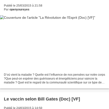
Publié le 25/03/2015 à 21:58
Par
openyoureyes
D’où vient la maladie ? Quelle est l’influence de nos pensées sur notre corps
?Que peut-on espérer des guérisseurs et énergéticiens pour vaincre la
maladie ? Quel est le regard de la communauté scientifique sur ce type de
guérisons ? Face à ces nombreuses...
Le vaccin selon Bill Gates (Doc) [VF]
Publié le 24/03/2015 à 14:50