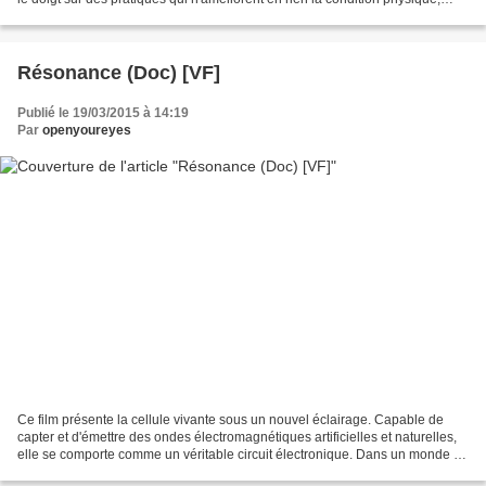
voire l'empirent. Il explore les...
Résonance (Doc) [VF]
Publié le 19/03/2015 à 14:19
Par
openyoureyes
Ce film présente la cellule vivante sous un nouvel éclairage. Capable de
capter et d'émettre des ondes électromagnétiques artificielles et naturelles,
elle se comporte comme un véritable circuit électronique. Dans un monde où
les ondes sont omniprésentes,...